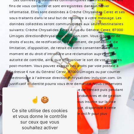
** Les données personnelles communiquées sont nécessaires aux
fins de vous contacter et sont enregistrées dans un fichier
informatisé. Elles sont destinées à Crèche Chrysalides Cerez et ses
sous-traitants dans le seul but de répondre à votre message. Les
données collectées seront communiquées aux seuls destinataires
suivants: Crèche Chrysalides Cerez 4 rue du Général Cerez, 87000
Limoges direction@chrysalides-inclusion.com. Vous disposez de
droits d’accès, de rectification, d’effacement, de portabilité, de
limitation, d’opposition, de retrait de votre consentement à tout
moment et du droit d’introduire une réclamation auprès d’une
autorité de contrôle, ainsi que d’organiser le sort de vos données
post-mortem. Vous pouvez exercer ces droits par voie postale à
l'adresse 4 rue du Général Cerez, 87000 Limoges ou par courrier
électronique à l'adresse direction@chrysalides-inclusion.com. Un
justificatif d'identité pourra vous être demandé. Nous conservons
vos données pendant la période de prise de contact puis pendant
la durée de prescription légale aux fins probatoires et de gestion
des contentieux. Vous avez le droit de vous inscrire sur la liste
d'opposition au démarchage téléphonique, disponible à cette
Ce site utilise des cookies
adresse:
Bloctel.gouv.fr
. Consultez le site cnil.fr pour plus
et vous donne le contrôle
d’informations sur vos droits.
sur ceux que vous
souhaitez activer