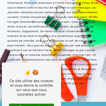
informatisé. Elles sont destinées à Crèche Chrysalides Cerez et ses
sous-traitants dans le seul but de répondre à votre message. Les
données collectées seront communiquées aux seuls destinataires
suivants: Crèche Chrysalides Cerez 4 rue du Général Cerez, 87000
Limoges direction@chrysalides-inclusion.com. Vous disposez de
droits d’accès, de rectification, d’effacement, de portabilité, de
limitation, d’opposition, de retrait de votre consentement à tout
moment et du droit d’introduire une réclamation auprès d’une
autorité de contrôle, ainsi que d’organiser le sort de vos données
post-mortem. Vous pouvez exercer ces droits par voie postale à
l'adresse 4 rue du Général Cerez, 87000 Limoges ou par courrier
électronique à l'adresse direction@chrysalides-inclusion.com. Un
justificatif d'identité pourra vous être demandé. Nous conservons
vos données pendant la période de prise de contact puis pendant
la durée de prescription légale aux fins probatoires et de gestion
des contentieux. Vous avez le droit de vous inscrire sur la liste
d'opposition au démarchage téléphonique, disponible à cette
Ce site utilise des cookies
adresse:
Bloctel.gouv.fr
. Consultez le site cnil.fr pour plus
et vous donne le contrôle
d’informations sur vos droits.
sur ceux que vous
souhaitez activer