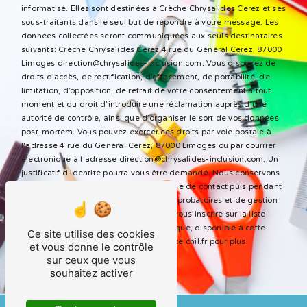
informatisé. Elles sont destinées à Crèche Chrysalides Cerez et ses
sous-traitants dans le seul but de répondre à votre message. Les
données collectées seront communiquées aux seuls destinataires
suivants: Crèche Chrysalides Cerez 4 rue du Général Cerez, 87000
Limoges direction@chrysalides-inclusion.com. Vous disposez de
droits d’accès, de rectification, d’effacement, de portabilité, de
limitation, d’opposition, de retrait de votre consentement à tout
moment et du droit d’introduire une réclamation auprès d’une
autorité de contrôle, ainsi que d’organiser le sort de vos données
post-mortem. Vous pouvez exercer ces droits par voie postale à
l'adresse 4 rue du Général Cerez, 87000 Limoges ou par courrier
électronique à l'adresse direction@chrysalides-inclusion.com. Un
justificatif d'identité pourra vous être demandé. Nous conservons
vos données pendant la période de prise de contact puis pendant
la durée de prescription légale aux fins probatoires et de gestion
des contentieux. Vous avez le droit de vous inscrire sur la liste
d'opposition au démarchage téléphonique, disponible à cette
Ce site utilise des cookies
adresse:
Bloctel.gouv.fr
. Consultez le site cnil.fr pour plus
et vous donne le contrôle
d’informations sur vos droits.
sur ceux que vous
souhaitez activer