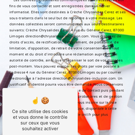
** Les données personnelles communiquées sont nécessaires aux
fins de vous contacter et sont enregistrées dans un fichier
informatisé. Elles sont destinées à Crèche Chrysalides Cerez et ses
sous-traitants dans le seul but de répondre à votre message. Les
données collectées seront communiquées aux seuls destinataires
suivants: Crèche Chrysalides Cerez 4 rue du Général Cerez, 87000
Limoges direction@chrysalides-inclusion.com. Vous disposez de
droits d’accès, de rectification, d’effacement, de portabilité, de
limitation, d’opposition, de retrait de votre consentement à tout
moment et du droit d’introduire une réclamation auprès d’une
autorité de contrôle, ainsi que d’organiser le sort de vos données
post-mortem. Vous pouvez exercer ces droits par voie postale à
l'adresse 4 rue du Général Cerez, 87000 Limoges ou par courrier
électronique à l'adresse direction@chrysalides-inclusion.com. Un
justificatif d'identité pourra vous être demandé. Nous conservons
vos données pendant la période de prise de contact puis pendant
la durée de prescription légale aux fins probatoires et de gestion
des contentieux. Vous avez le droit de vous inscrire sur la liste
d'opposition au démarchage téléphonique, disponible à cette
Ce site utilise des cookies
adresse:
Bloctel.gouv.fr
. Consultez le site cnil.fr pour plus
et vous donne le contrôle
d’informations sur vos droits.
sur ceux que vous
souhaitez activer