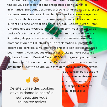
** Les données personnelles communiquées sont nécessaires aux
fins de vous contacter et sont enregistrées dans un fichier
informatisé. Elles sont destinées à Crèche Chrysalides Cerez et ses
sous-traitants dans le seul but de répondre à votre message. Les
données collectées seront communiquées aux seuls destinataires
suivants: Crèche Chrysalides Cerez 4 rue du Général Cerez, 87000
Limoges direction@chrysalides-inclusion.com. Vous disposez de
droits d’accès, de rectification, d’effacement, de portabilité, de
limitation, d’opposition, de retrait de votre consentement à tout
moment et du droit d’introduire une réclamation auprès d’une
autorité de contrôle, ainsi que d’organiser le sort de vos données
post-mortem. Vous pouvez exercer ces droits par voie postale à
l'adresse 4 rue du Général Cerez, 87000 Limoges ou par courrier
électronique à l'adresse direction@chrysalides-inclusion.com. Un
justificatif d'identité pourra vous être demandé. Nous conservons
vos données pendant la période de prise de contact puis pendant
la durée de prescription légale aux fins probatoires et de gestion
des contentieux. Vous avez le droit de vous inscrire sur la liste
d'opposition au démarchage téléphonique, disponible à cette
Ce site utilise des cookies
adresse:
Bloctel.gouv.fr
. Consultez le site cnil.fr pour plus
et vous donne le contrôle
d’informations sur vos droits.
sur ceux que vous
souhaitez activer