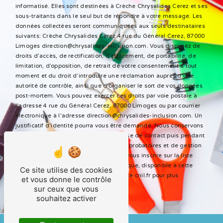
informatisé. Elles sont destinées à Crèche Chrysalides Cerez et ses
sous-traitants dans le seul but de répondre à votre message. Les
données collectées seront communiquées aux seuls destinataires
suivants: Crèche Chrysalides Cerez 4 rue du Général Cerez, 87000
Limoges direction@chrysalides-inclusion.com. Vous disposez de
droits d’accès, de rectification, d’effacement, de portabilité, de
limitation, d’opposition, de retrait de votre consentement à tout
moment et du droit d’introduire une réclamation auprès d’une
autorité de contrôle, ainsi que d’organiser le sort de vos données
post-mortem. Vous pouvez exercer ces droits par voie postale à
l'adresse 4 rue du Général Cerez, 87000 Limoges ou par courrier
électronique à l'adresse direction@chrysalides-inclusion.com. Un
justificatif d'identité pourra vous être demandé. Nous conservons
vos données pendant la période de prise de contact puis pendant
la durée de prescription légale aux fins probatoires et de gestion
des contentieux. Vous avez le droit de vous inscrire sur la liste
d'opposition au démarchage téléphonique, disponible à cette
Ce site utilise des cookies
adresse:
Bloctel.gouv.fr
. Consultez le site cnil.fr pour plus
et vous donne le contrôle
d’informations sur vos droits.
sur ceux que vous
souhaitez activer