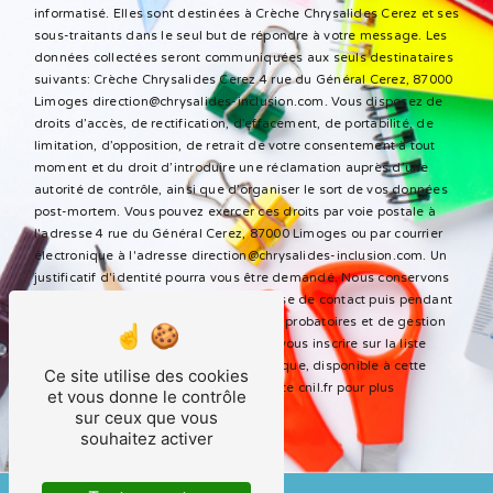
informatisé. Elles sont destinées à Crèche Chrysalides Cerez et ses
sous-traitants dans le seul but de répondre à votre message. Les
données collectées seront communiquées aux seuls destinataires
suivants: Crèche Chrysalides Cerez 4 rue du Général Cerez, 87000
Limoges direction@chrysalides-inclusion.com. Vous disposez de
droits d’accès, de rectification, d’effacement, de portabilité, de
limitation, d’opposition, de retrait de votre consentement à tout
moment et du droit d’introduire une réclamation auprès d’une
autorité de contrôle, ainsi que d’organiser le sort de vos données
post-mortem. Vous pouvez exercer ces droits par voie postale à
l'adresse 4 rue du Général Cerez, 87000 Limoges ou par courrier
électronique à l'adresse direction@chrysalides-inclusion.com. Un
justificatif d'identité pourra vous être demandé. Nous conservons
vos données pendant la période de prise de contact puis pendant
la durée de prescription légale aux fins probatoires et de gestion
des contentieux. Vous avez le droit de vous inscrire sur la liste
d'opposition au démarchage téléphonique, disponible à cette
Ce site utilise des cookies
adresse:
Bloctel.gouv.fr
. Consultez le site cnil.fr pour plus
et vous donne le contrôle
d’informations sur vos droits.
sur ceux que vous
souhaitez activer