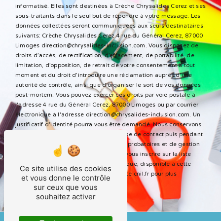
informatisé. Elles sont destinées à Crèche Chrysalides Cerez et ses
sous-traitants dans le seul but de répondre à votre message. Les
données collectées seront communiquées aux seuls destinataires
suivants: Crèche Chrysalides Cerez 4 rue du Général Cerez, 87000
Limoges direction@chrysalides-inclusion.com. Vous disposez de
droits d’accès, de rectification, d’effacement, de portabilité, de
limitation, d’opposition, de retrait de votre consentement à tout
moment et du droit d’introduire une réclamation auprès d’une
autorité de contrôle, ainsi que d’organiser le sort de vos données
post-mortem. Vous pouvez exercer ces droits par voie postale à
l'adresse 4 rue du Général Cerez, 87000 Limoges ou par courrier
électronique à l'adresse direction@chrysalides-inclusion.com. Un
justificatif d'identité pourra vous être demandé. Nous conservons
vos données pendant la période de prise de contact puis pendant
la durée de prescription légale aux fins probatoires et de gestion
des contentieux. Vous avez le droit de vous inscrire sur la liste
d'opposition au démarchage téléphonique, disponible à cette
Ce site utilise des cookies
adresse:
Bloctel.gouv.fr
. Consultez le site cnil.fr pour plus
et vous donne le contrôle
d’informations sur vos droits.
sur ceux que vous
souhaitez activer