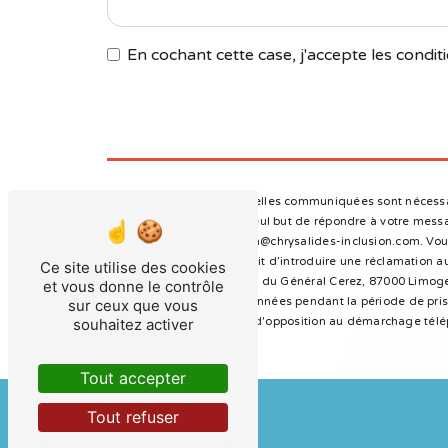
En cochant cette case, j'accepte les conditi
** Les données personnelles communiquées sont nécessaire
sous-traitants dans le seul but de répondre à votre mes
87000 Limoges direction@chrysalides-inclusion.com. Vous d
à tout moment et du droit d’introduire une réclamation au
Ce site utilise des cookies
postale à l'adresse 4 rue du Général Cerez, 87000 Limoges
et vous donne le contrôle
Nous conservons vos données pendant la période de prise 
sur ceux que vous
souhaitez activer
vous inscrire sur la liste d'opposition au démarchage tél
Tout accepter
Tout refuser