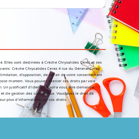
é. Elles sont destinées à Crèche Chrysalides Cerez et ses
vants: Crèche Chrysalides Cerez 4 rue du Général Cerez,
limitation, d’opposition, de retrait de votre consentement
 post-mortem. Vous pouvez exercer ces droits par voie
. Un justificatif d'identité pourra vous être demandé.
et de gestion des contentieux. Vous avez le droit de
 pour plus d’informations sur vos droits.