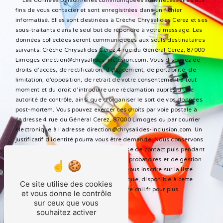
** Les données personnelles communiquées sont nécessaires aux
fins de vous contacter et sont enregistrées dans un fichier
informatisé. Elles sont destinées à Crèche Chrysalides Cerez et ses
sous-traitants dans le seul but de répondre à votre message. Les
données collectées seront communiquées aux seuls destinataires
suivants: Crèche Chrysalides Cerez 4 rue du Général Cerez, 87000
Limoges direction@chrysalides-inclusion.com. Vous disposez de
droits d’accès, de rectification, d’effacement, de portabilité, de
limitation, d’opposition, de retrait de votre consentement à tout
moment et du droit d’introduire une réclamation auprès d’une
autorité de contrôle, ainsi que d’organiser le sort de vos données
post-mortem. Vous pouvez exercer ces droits par voie postale à
l'adresse 4 rue du Général Cerez, 87000 Limoges ou par courrier
électronique à l'adresse direction@chrysalides-inclusion.com. Un
justificatif d'identité pourra vous être demandé. Nous conservons
vos données pendant la période de prise de contact puis pendant
la durée de prescription légale aux fins probatoires et de gestion
des contentieux. Vous avez le droit de vous inscrire sur la liste
d'opposition au démarchage téléphonique, disponible à cette
Ce site utilise des cookies
adresse:
Bloctel.gouv.fr
. Consultez le site cnil.fr pour plus
et vous donne le contrôle
d’informations sur vos droits.
sur ceux que vous
souhaitez activer