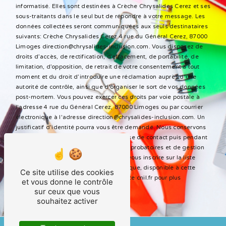
informatisé. Elles sont destinées à Crèche Chrysalides Cerez et ses
sous-traitants dans le seul but de répondre à votre message. Les
données collectées seront communiquées aux seuls destinataires
suivants: Crèche Chrysalides Cerez 4 rue du Général Cerez, 87000
Limoges direction@chrysalides-inclusion.com. Vous disposez de
droits d’accès, de rectification, d’effacement, de portabilité, de
limitation, d’opposition, de retrait de votre consentement à tout
moment et du droit d’introduire une réclamation auprès d’une
autorité de contrôle, ainsi que d’organiser le sort de vos données
post-mortem. Vous pouvez exercer ces droits par voie postale à
l'adresse 4 rue du Général Cerez, 87000 Limoges ou par courrier
électronique à l'adresse direction@chrysalides-inclusion.com. Un
justificatif d'identité pourra vous être demandé. Nous conservons
vos données pendant la période de prise de contact puis pendant
la durée de prescription légale aux fins probatoires et de gestion
des contentieux. Vous avez le droit de vous inscrire sur la liste
d'opposition au démarchage téléphonique, disponible à cette
Ce site utilise des cookies
adresse:
Bloctel.gouv.fr
. Consultez le site cnil.fr pour plus
et vous donne le contrôle
d’informations sur vos droits.
sur ceux que vous
souhaitez activer