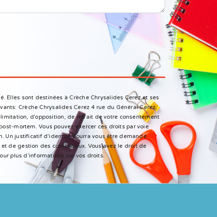
é. Elles sont destinées à Crèche Chrysalides Cerez et ses
vants: Crèche Chrysalides Cerez 4 rue du Général Cerez,
limitation, d’opposition, de retrait de votre consentement
 post-mortem. Vous pouvez exercer ces droits par voie
. Un justificatif d'identité pourra vous être demandé.
et de gestion des contentieux. Vous avez le droit de
 pour plus d’informations sur vos droits.