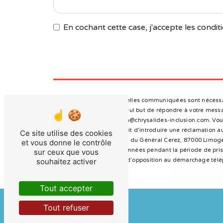
En cochant cette case, j'accepte les conditi
** Les données personnelles communiquées sont nécessaire
sous-traitants dans le seul but de répondre à votre mes
87000 Limoges direction@chrysalides-inclusion.com. Vous d
à tout moment et du droit d’introduire une réclamation au
Ce site utilise des cookies
postale à l'adresse 4 rue du Général Cerez, 87000 Limoges
et vous donne le contrôle
Nous conservons vos données pendant la période de prise 
sur ceux que vous
souhaitez activer
vous inscrire sur la liste d'opposition au démarchage tél
Tout accepter
Tout refuser