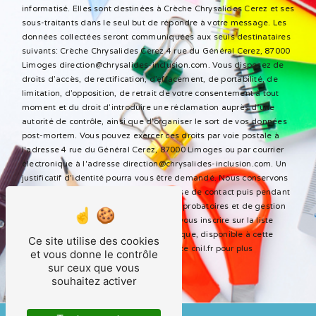
informatisé. Elles sont destinées à Crèche Chrysalides Cerez et ses
sous-traitants dans le seul but de répondre à votre message. Les
données collectées seront communiquées aux seuls destinataires
suivants: Crèche Chrysalides Cerez 4 rue du Général Cerez, 87000
Limoges direction@chrysalides-inclusion.com. Vous disposez de
droits d’accès, de rectification, d’effacement, de portabilité, de
limitation, d’opposition, de retrait de votre consentement à tout
moment et du droit d’introduire une réclamation auprès d’une
autorité de contrôle, ainsi que d’organiser le sort de vos données
post-mortem. Vous pouvez exercer ces droits par voie postale à
l'adresse 4 rue du Général Cerez, 87000 Limoges ou par courrier
électronique à l'adresse direction@chrysalides-inclusion.com. Un
justificatif d'identité pourra vous être demandé. Nous conservons
vos données pendant la période de prise de contact puis pendant
la durée de prescription légale aux fins probatoires et de gestion
des contentieux. Vous avez le droit de vous inscrire sur la liste
d'opposition au démarchage téléphonique, disponible à cette
Ce site utilise des cookies
adresse:
Bloctel.gouv.fr
. Consultez le site cnil.fr pour plus
et vous donne le contrôle
d’informations sur vos droits.
sur ceux que vous
souhaitez activer