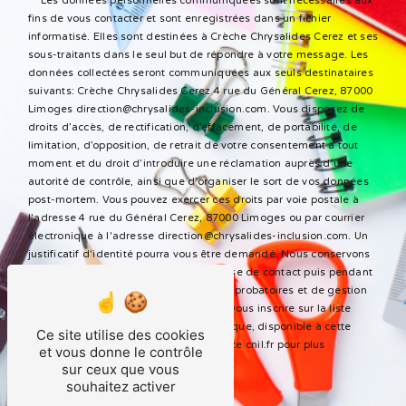
** Les données personnelles communiquées sont nécessaires aux
fins de vous contacter et sont enregistrées dans un fichier
informatisé. Elles sont destinées à Crèche Chrysalides Cerez et ses
sous-traitants dans le seul but de répondre à votre message. Les
données collectées seront communiquées aux seuls destinataires
suivants: Crèche Chrysalides Cerez 4 rue du Général Cerez, 87000
Limoges direction@chrysalides-inclusion.com. Vous disposez de
droits d’accès, de rectification, d’effacement, de portabilité, de
limitation, d’opposition, de retrait de votre consentement à tout
moment et du droit d’introduire une réclamation auprès d’une
autorité de contrôle, ainsi que d’organiser le sort de vos données
post-mortem. Vous pouvez exercer ces droits par voie postale à
l'adresse 4 rue du Général Cerez, 87000 Limoges ou par courrier
électronique à l'adresse direction@chrysalides-inclusion.com. Un
justificatif d'identité pourra vous être demandé. Nous conservons
vos données pendant la période de prise de contact puis pendant
la durée de prescription légale aux fins probatoires et de gestion
des contentieux. Vous avez le droit de vous inscrire sur la liste
d'opposition au démarchage téléphonique, disponible à cette
Ce site utilise des cookies
adresse:
Bloctel.gouv.fr
. Consultez le site cnil.fr pour plus
et vous donne le contrôle
d’informations sur vos droits.
sur ceux que vous
souhaitez activer