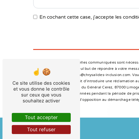
En cochant cette case, j'accepte les conditi
** Les données personnelles communiquées sont nécessaire
sous-traitants dans le seul but de répondre à votre mes
87000 Limoges direction@chrysalides-inclusion.com. Vous d
à tout moment et du droit d’introduire une réclamation au
Ce site utilise des cookies
postale à l'adresse 4 rue du Général Cerez, 87000 Limoges
et vous donne le contrôle
Nous conservons vos données pendant la période de prise 
sur ceux que vous
souhaitez activer
vous inscrire sur la liste d'opposition au démarchage tél
Tout accepter
Tout refuser