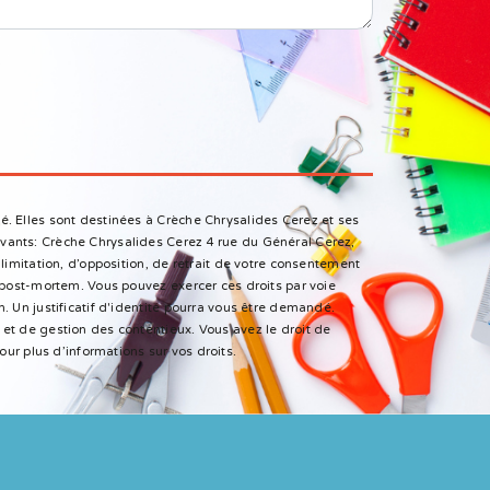
é. Elles sont destinées à Crèche Chrysalides Cerez et ses
vants: Crèche Chrysalides Cerez 4 rue du Général Cerez,
limitation, d’opposition, de retrait de votre consentement
 post-mortem. Vous pouvez exercer ces droits par voie
. Un justificatif d'identité pourra vous être demandé.
et de gestion des contentieux. Vous avez le droit de
 pour plus d’informations sur vos droits.