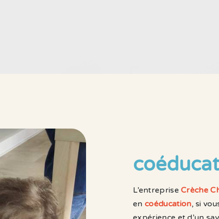
coéducat
L’entreprise
Crèche Ch
en
coéducation
, si vo
expérience et d’un sav