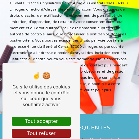
suivants: Crèche Chrysalides Cerez 4 rue du Général Cerez, 87000
Limoges direction@chrysalides-inclusion.com. Vous disposez de
droits d’accès, de rectification, d’effacement, de portabilité, de
limitation, d’opposition, de retrait de votre consentement à tout
moment et du droit d’introduire une réclamation auprès d’une
autorité de contrôle, ainsi que d’organiser le sort de vos données
post-mortem. Vous pouvez exercer ces droits par voie postale à
l'adresse 4 rue du Général Cerez, 87000 Limoges ou par courrier
électronique à l'adresse direction@chrysalides-inclusion.com. Un
justificatif d'identité pourra vous être demandé. Nous conservons
vos données pendant la période de prise de contact puis pendant
la durée de prescription légale aux fins probatoires et de gestion
des contentieux. Vous avez le droit de vous inscrire sur la liste
d'opposition au démarchage téléphonique, disponible à cette
Ce site utilise des cookies
adresse:
Bloctel.gouv.fr
. Consultez le site cnil.fr pour plus
et vous donne le contrôle
d’informations sur vos droits.
sur ceux que vous
souhaitez activer
Tout accepter
RECHERCHES FRÉQUENTES
Tout refuser